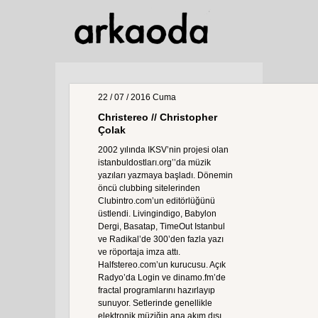
22 / 07 / 2016
Cuma
Christereo // Christopher
Çolak
2002 yılında IKSV’nin projesi olan
istanbuldostları.org’’da müzik
yazıları yazmaya başladı. Dönemin
öncü clubbing sitelerinden
Clubintro.com’un editörlüğünü
üstlendi. Livingindigo, Babylon
Dergi, Basatap, TimeOut Istanbul
ve Radikal’de 300’den fazla yazı
ve röportaja imza attı.
Halfstereo.com’un kurucusu. Açık
Radyo’da Login ve dinamo.fm’de
fractal programlarını hazırlayıp
sunuyor. Setlerinde genellikle
elektronik müziğin ana akım dışı,