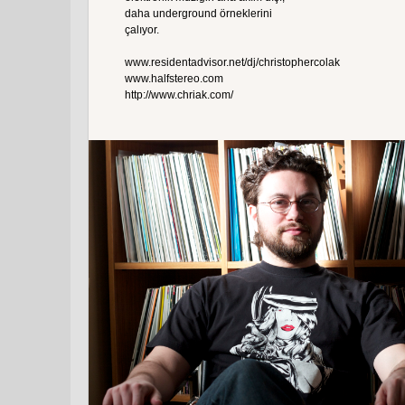
daha underground örneklerini
çalıyor.
www.residentadvisor.net/dj/christophercolak
www.halfstereo.com
http://www.chriak.com/