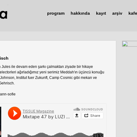
program
hakkında
kayıt
arşiv
kaf
isch
n Jules ile devam eden şarkı çalmaktan ziyade bir hikaye
lectorleri ağırladığımız yeni serimiz Meddah'ın üçüncü konuğu
ohnson, ​Institut fuer Zukunft, Camp Cosmic gibi mekan ve
 Gehrisch.
-ann-sofie