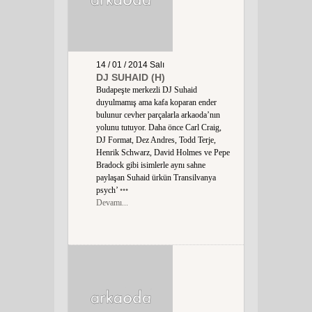
14 / 01 / 2014
Salı
DJ SUHAID (H)
Budapeşte merkezli DJ Suhaid
duyulmamış ama kafa koparan ender
bulunur cevher parçalarla arkaoda’nın
yolunu tutuyor. Daha önce Carl Craig,
DJ Format, Dez Andres, Todd Terje,
Henrik Schwarz, David Holmes ve Pepe
Bradock gibi isimlerle aynı sahne
paylaşan Suhaid ürkün Transilvanya
psych’
•••
Devamı...