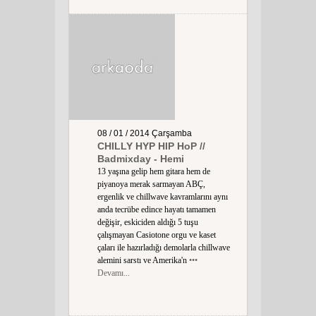
08 / 01 / 2014
Çarşamba
CHILLY HYP HIP HoP //
Badmixday - Hemi
13 yaşına gelip hem gitara hem de
piyanoya merak sarmayan ABÇ,
ergenlik ve chillwave kavramlarını aynı
anda tecrübe edince hayatı tamamen
değişir, eskiciden aldığı 5 tuşu
çalışmayan Casiotone orgu ve kaset
çaları ile hazırladığı demolarla chillwave
alemini sarstı ve Amerika'n
•••
Devamı...