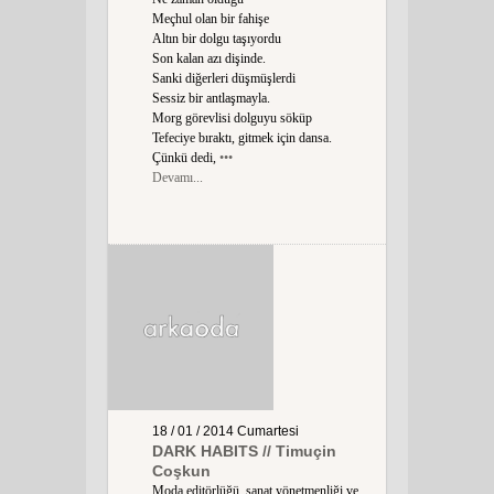
Meçhul olan bir fahişe
Altın bir dolgu taşıyordu
Son kalan azı dişinde.
Sanki diğerleri düşmüşlerdi
Sessiz bir antlaşmayla.
Morg görevlisi dolguyu söküp
Tefeciye bıraktı, gitmek için dansa.
Çünkü dedi,
•••
Devamı...
18 / 01 / 2014
Cumartesi
DARK HABITS // Timuçin
Coşkun
Moda editörlüğü, sanat yönetmenliği ve