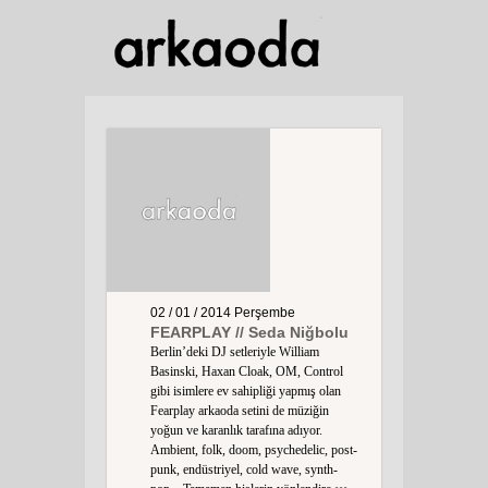
02 / 01 / 2014
Perşembe
FEARPLAY // Seda Niğbolu
Berlin’deki DJ setleriyle William
Basinski, Haxan Cloak, OM, Control
gibi isimlere ev sahipliği yapmış olan
Fearplay arkaoda setini de müziğin
yoğun ve karanlık tarafına adıyor.
Ambient, folk, doom, psychedelic, post-
punk, endüstriyel, cold wave, synth-