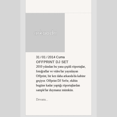
31 / 01 / 2014
Cuma
OFFPRINT DJ SET
2010 yılından bu yana çeşitli röportajlar,
fotoğraflar ve video'lar yayınlayan
Offprint, bir kez daha arkaoda'da kabine
geçiyor. Offprint DJ Set'te, ekibin
bugüne kadar yaptığı röportajlardan
sample'lar duymanız mümkün.
Devamı...