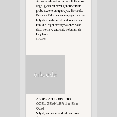
Arkaoda sahnesi yazın derinlinliklerine
doğru giden bu pazar gününde iki uç
grubu sizlerle buluşturuyor. Bir tarafta
Berna ve Ekin’den kurulu, synth ve bas
hülyalarının derinliklerinden seslenen
kim ki o, diğer taraftaysa şehre noise
dersi vermeye ant içmiş ve bunun da
karşılığın
•••
Devamı...
29 / 06 / 2011
Çarşamba
ÖZEL ZEVKLER 1 // Ece
Özel
Salyalı, sümüklü, yerlerde sürünmeli