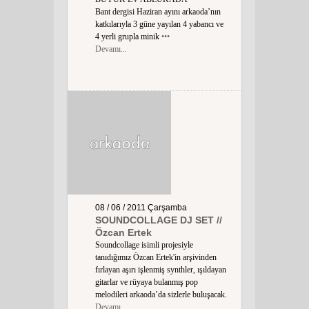
Bant dergisi Haziran ayını arkaoda’nın
katkılarıyla 3 güne yayılan 4 yabancı ve
4 yerli grupla minik
•••
Devamı...
08 / 06 / 2011
Çarşamba
SOUNDCOLLAGE DJ SET //
Özcan Ertek
Soundcollage isimli projesiyle
tanıdığımız Özcan Ertek'in arşivinden
fırlayan aşırı işlenmiş synthler, ışıldayan
gitarlar ve rüyaya bulanmış pop
melodileri arkaoda’da sizlerle buluşacak.
Devamı...