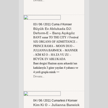
Devamı...
03 / 06 / 2011
Cuma
// Konser
Büyük Ev Ablukada DJ:
Deform-E – Barış Açıkgöz
BANT sunar TO THE CITY // Festival
SIX ORGANS OF ADMITTANCE –
PRINCE RAMA – MOON DUO –
JULIANNA BARWICK – MANNER
– KİM Kİ O – HA ZA VU ZU –
BÜYÜK EV ABLUKADA
Bant dergisi Haziran ayını arkaoda’nın
katkılarıyla 3 güne yayılan 4 yabancı ve
4 yerli grupla minik
•••
Devamı...
04 / 06 / 2011
Cumartesi
// Konser
Kim Ki O – Julianna Barwick