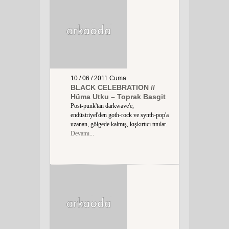
10 / 06 / 2011
Cuma
BLACK CELEBRATION //
Hüma Utku – Toprak Basgit
Post-punk'tan darkwave'e,
endüstriyel'den goth-rock ve synth-pop'a
uzanan, gölgede kalmış, kışkırtıcı tınılar.
Devamı...