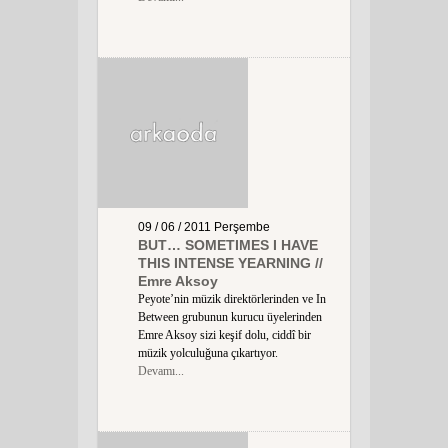
09 / 06 / 2011
Perşembe
BUT… SOMETIMES I HAVE
THIS INTENSE YEARNING //
Emre Aksoy
Peyote’nin müzik direktörlerinden ve In
Between grubunun kurucu üyelerinden
Emre Aksoy sizi keşif dolu, ciddî bir
müzik yolculuğuna çıkartıyor.
Devamı...