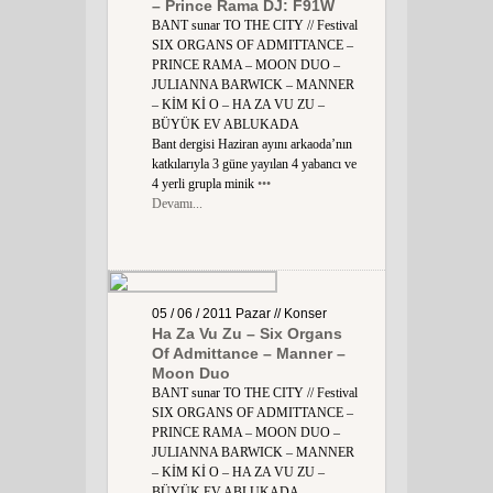
– Prince Rama DJ: F91W
BANT sunar TO THE CITY // Festival
SIX ORGANS OF ADMITTANCE –
PRINCE RAMA – MOON DUO –
JULIANNA BARWICK – MANNER
– KİM Kİ O – HA ZA VU ZU –
BÜYÜK EV ABLUKADA
Bant dergisi Haziran ayını arkaoda’nın
katkılarıyla 3 güne yayılan 4 yabancı ve
4 yerli grupla minik
•••
Devamı...
05 / 06 / 2011
Pazar
// Konser
Ha Za Vu Zu – Six Organs
Of Admittance – Manner –
Moon Duo
BANT sunar TO THE CITY // Festival
SIX ORGANS OF ADMITTANCE –
PRINCE RAMA – MOON DUO –
JULIANNA BARWICK – MANNER
– KİM Kİ O – HA ZA VU ZU –
BÜYÜK EV ABLUKADA