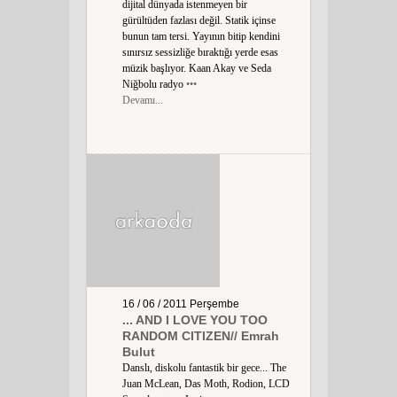
dijital dünyada istenmeyen bir
gürültüden fazlası değil. Statik içinse
bunun tam tersi. Yayının bitip kendini
sınırsız sessizliğe bıraktığı yerde esas
müzik başlıyor. Kaan Akay ve Seda
Niğbolu radyo
•••
Devamı...
16 / 06 / 2011
Perşembe
... AND I LOVE YOU TOO
RANDOM CITIZEN// Emrah
Bulut
Danslı, diskolu fantastik bir gece... The
Juan McLean, Das Moth, Rodion, LCD