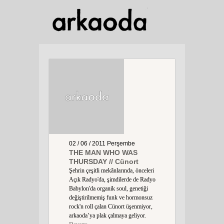
02 / 06 / 2011
Perşembe
THE MAN WHO WAS
THURSDAY // Cünort
Şehrin çeşitli mekânlarında, önceleri
Açık Radyo'da, şimdilerde de Radyo
Babylon'da organik soul, genetiği
değiştirilmemiş funk ve hormonsuz
rock'n roll çalan Cünort üşenmiyor,
arkaoda’ya plak çalmaya geliyor.