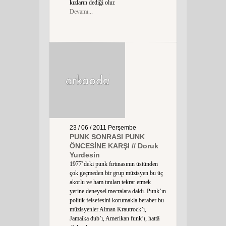
kızların dediği olur.
Devamı...
23 / 06 / 2011
Perşembe
PUNK SONRASI PUNK
ÖNCESİNE KARŞI // Doruk
Yurdesin
1977’deki punk fırtınasının üstünden
çok geçmeden bir grup müzisyen bu üç
akorlu ve ham tınıları tekrar etmek
yerine deneysel mecralara daldı. Punk’ın
politik felsefesini korumakla beraber bu
müzisyenler Alman Krautrock’ı,
Jamaika dub’ı, Amerikan funk’ı, hattâ