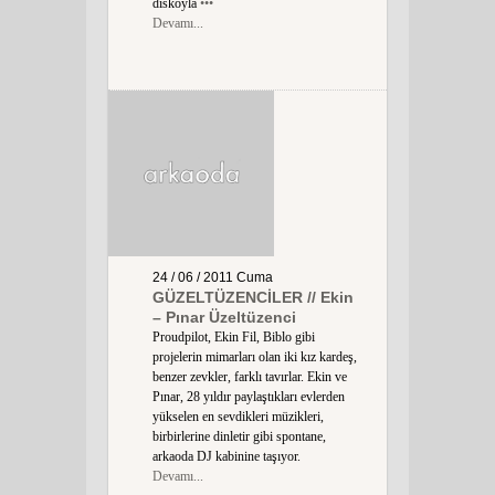
diskoyla
•••
Devamı...
24 / 06 / 2011
Cuma
GÜZELTÜZENCİLER // Ekin
– Pınar Üzeltüzenci
Proudpilot, Ekin Fil, Biblo gibi
projelerin mimarları olan iki kız kardeş,
benzer zevkler, farklı tavırlar. Ekin ve
Pınar, 28 yıldır paylaştıkları evlerden
yükselen en sevdikleri müzikleri,
birbirlerine dinletir gibi spontane,
arkaoda DJ kabinine taşıyor.
Devamı...