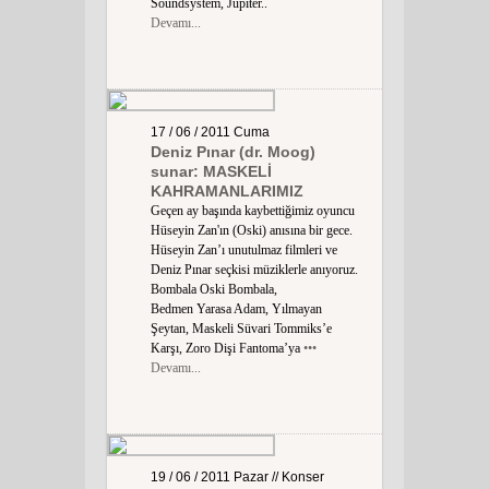
Soundsystem, Jupiter..
Devamı...
17 / 06 / 2011
Cuma
Deniz Pınar (dr. Moog)
sunar: MASKELİ
KAHRAMANLARIMIZ
Geçen ay başında kaybettiğimiz oyuncu
Hüseyin Zan'ın (Oski) anısına bir gece.
Hüseyin Zan’ı unutulmaz filmleri ve
Deniz Pınar seçkisi müziklerle anıyoruz.
Bombala Oski Bombala,
Bedmen Yarasa Adam, Yılmayan
Şeytan, Maskeli Süvari Tommiks’e
Karşı, Zoro Dişi Fantoma’ya
•••
Devamı...
19 / 06 / 2011
Pazar
// Konser