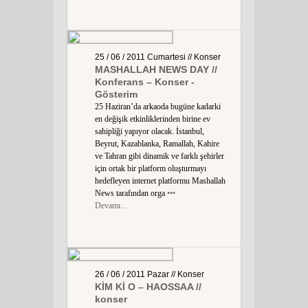
25 / 06 / 2011
Cumartesi
// Konser
MASHALLAH NEWS DAY //
Konferans – Konser -
Gösterim
25 Haziran’da arkaoda bugüne kadarki
en değişik etkinliklerinden birine ev
sahipliği yapıyor olacak. İstanbul,
Beyrut, Kazablanka, Ramallah, Kahire
ve Tahran gibi dinamik ve farklı şehirler
için ortak bir platform oluşturmayı
hedefleyen internet platformu Mashallah
News tarafından orga
•••
Devamı...
26 / 06 / 2011
Pazar
// Konser
KİM Kİ O – HAOSSAA //
konser