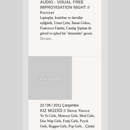
AUDIO - VISUAL FREE
IMPROVISATION NIGHT //
Konser
Laptoplar, kontrbas ve davullar
eşliğinde, Umut Çetin, Baran Göksu,
Francesco Fantini, Candaş Şişman ile
görsel ve işitsel bir ‘denemeler’ gecesi.
Devamı...
22 / 06 / 2011
Çarşamba
KIZ MÜZİĞİ // Sena Yavuz
Ye Ye Girls, Motown Girls, Mod Girls,
Doo Wop Girls, Funk Girls, Psych
Girls, Reggea Girls, Pop Girls... Çünkü