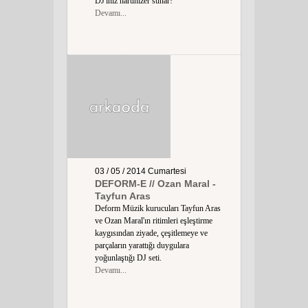
DJ'iniz harunizer sunar!
Devamı...
03 / 05 / 2014
Cumartesi
DEFORM-E // Ozan Maral -
Tayfun Aras
Deform Müzik kurucuları Tayfun Aras
ve Ozan Maral'ın ritimleri eşleştirme
kaygısından ziyade, çeşitlemeye ve
parçaların yarattığı duygulara
yoğunlaştığı DJ seti.
Devamı...