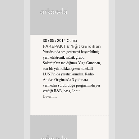
30 / 05 / 2014
Cuma
FAKEPAKT // Yiğit Gürcihan
Yurtdışında ses getirmeyi başarabilmiş
yerli elektronik müzik grubu
Solardip'ten tanıdığımız Yiğit Gürcihan,
son bir yılın dikkat çeken kolektifi
LUST'ın da yaratıcılarından. Radio
Adidas Originals'ta 3 yıldır ara
vermeden sürdürdüğü programında yer
verdiği R&B, bass, Je
•••
Devamı...