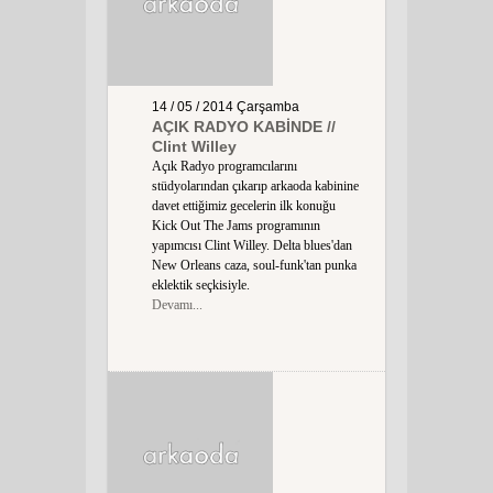
14 / 05 / 2014
Çarşamba
AÇIK RADYO KABİNDE //
Clint Willey
Açık Radyo programcılarını
stüdyolarından çıkarıp arkaoda kabinine
davet ettiğimiz gecelerin ilk konuğu
Kick Out The Jams programının
yapımcısı Clint Willey. Delta blues'dan
New Orleans caza, soul-funk'tan punka
eklektik seçkisiyle.
Devamı...