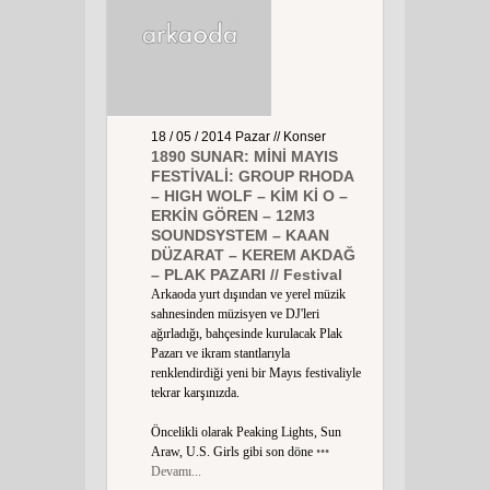
18 / 05 / 2014
Pazar
// Konser
1890 SUNAR: MİNİ MAYIS
FESTİVALİ: GROUP RHODA
– HIGH WOLF – KİM Kİ O –
ERKİN GÖREN – 12M3
SOUNDSYSTEM – KAAN
DÜZARAT – KEREM AKDAĞ
– PLAK PAZARI // Festival
Arkaoda yurt dışından ve yerel müzik
sahnesinden müzisyen ve DJ'leri
ağırladığı, bahçesinde kurulacak Plak
Pazarı ve ikram stantlarıyla
renklendirdiği yeni bir Mayıs festivaliyle
tekrar karşınızda.
Öncelikli olarak Peaking Lights, Sun
Araw, U.S. Girls gibi son döne
•••
Devamı...