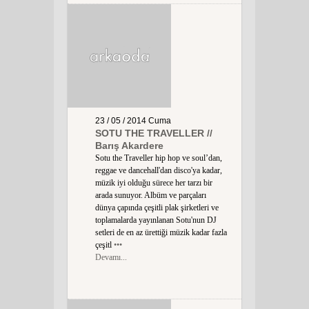
23 / 05 / 2014
Cuma
SOTU THE TRAVELLER //
Barış Akardere
Sotu the Traveller hip hop ve soul’dan,
reggae ve dancehall'dan disco'ya kadar,
müzik iyi olduğu sürece her tarzı bir
arada sunuyor. Albüm ve parçaları
dünya çapında çeşitli plak şirketleri ve
toplamalarda yayınlanan Sotu'nun DJ
setleri de en az ürettiği müzik kadar fazla
çeşitl
•••
Devamı...