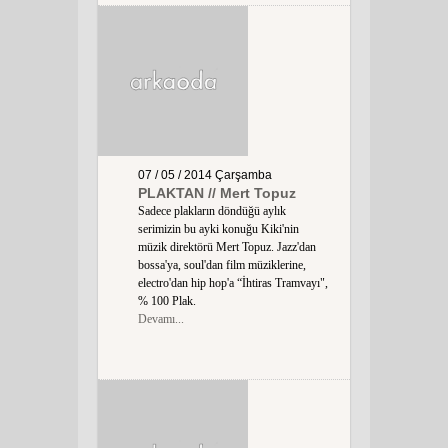
07 / 05 / 2014
Çarşamba
PLAKTAN // Mert Topuz
Sadece plakların döndüğü aylık
serimizin bu ayki konuğu Kiki'nin
müzik direktörü Mert Topuz. Jazz'dan
bossa'ya, soul'dan film müziklerine,
electro'dan hip hop'a “İhtiras Tramvayı",
% 100 Plak.
Devamı...