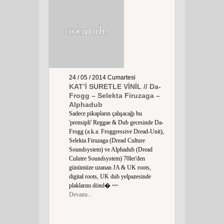
24 / 05 / 2014
Cumartesi
KAT’İ SURETLE VİNİL // Da-
Frogg – Selekta Firuzaga –
Alphadub
Sadece pikapların çalışacağı bu
'prensipli' Reggae & Dub gecesinde Da-
Frogg (a.k.a. Froggressive Dread-Unit),
Selekta Firuzaga (Dread Culture
Soundsystem) ve Alphadub (Dread
Culutre Soundsystem) 70ler'den
günümüze uzanan JA & UK roots,
digital roots, UK dub yelpazesinde
plaklarını dönd�
•••
Devamı...