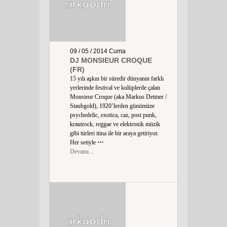
09 / 05 / 2014
Cuma
DJ MONSIEUR CROQUE
(FR)
15 yılı aşkın bir süredir dünyanın farklı
yerlerinde festival ve kulüplerde çalan
Monsieur Croque (aka Markus Detmer /
Staubgold), 1920’lerden günümüze
psychedelic, exotica, caz, post punk,
krautrock, reggae ve elektronik müzik
gibi türleri itina ile bir araya getiriyor.
Her setiyle
•••
Devamı...