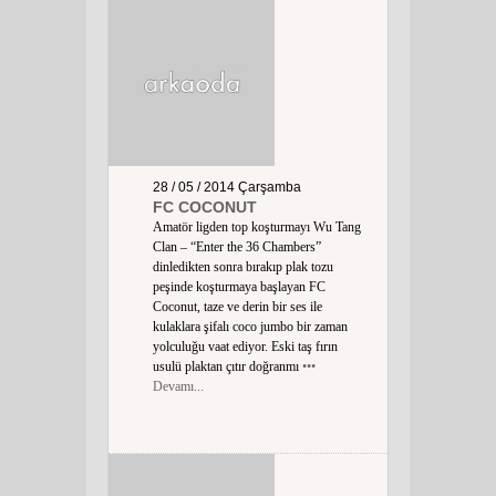
28 / 05 / 2014
Çarşamba
FC COCONUT
Amatör ligden top koşturmayı Wu Tang
Clan – “Enter the 36 Chambers”
dinledikten sonra bırakıp plak tozu
peşinde koşturmaya başlayan FC
Coconut, taze ve derin bir ses ile
kulaklara şifalı coco jumbo bir zaman
yolculuğu vaat ediyor. Eski taş fırın
usulü plaktan çıtır doğranmı
•••
Devamı...