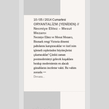
10 / 05 / 2014
Cumartesi
ORYANTALİZM (YENİDEN) //
Necmiye Elitez – Mesut
Mezarcı
Necmiye Elitez ve Mesut Mezarcı,
Bismark rengi Victoria dönemi
paltolarını karıştıracaklar ve özel isim
işlemeli ceplerinden büyüteçlerini
çıkartacaklar! Çünkü zaman
postmoderniteyi gelecek kuşaklara
bırakıp modernitenin en alacalı
günahlarını inceleme vakti. Bu vahim
zorunlu
•••
Devamı...