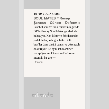
16 / 05 / 2014
Cuma
SOUL MATES // Recep
Şencan – Cünort – Deform-e
İstanbul soul ve funk camiasının güzide
DJ’leri her ay Soul Mates gecelerinde
buluşuyor. Kah Motown fabrikasından
parlak hitler, kah iğne büken killer
beat’ler dans pistini panter ve gözyaşıyla
dolduruyor. Bu ayın kabin amirleri
Recep Şencan, Cünort ve Deform-e
insanlığı bir gro
•••
Devamı...