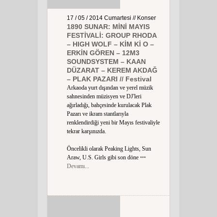
17 / 05 / 2014
Cumartesi
// Konser
1890 SUNAR: MİNİ MAYIS
FESTİVALİ: GROUP RHODA
– HIGH WOLF – KİM Kİ O –
ERKİN GÖREN – 12M3
SOUNDSYSTEM – KAAN
DÜZARAT – KEREM AKDAĞ
– PLAK PAZARI // Festival
Arkaoda yurt dışından ve yerel müzik
sahnesinden müzisyen ve DJ'leri
ağırladığı, bahçesinde kurulacak Plak
Pazarı ve ikram stantlarıyla
renklendirdiği yeni bir Mayıs festivaliyle
tekrar karşınızda.
Öncelikli olarak Peaking Lights, Sun
Araw, U.S. Girls gibi son döne
•••
Devamı...