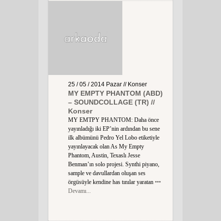
25 / 05 / 2014
Pazar
// Konser
MY EMPTY PHANTOM (ABD)
– SOUNDCOLLAGE (TR) //
Konser
MY EMTPY PHANTOM: Daha önce
yayınladığı iki EP’nin ardından bu sene
ilk albümünü Pedro Yel Lobo etiketiyle
yayınlayacak olan As My Empty
Phantom, Austin, Texaslı Jesse
Benman’ın solo projesi. Synthi piyano,
sample ve davullardan oluşan ses
örgüsüyle kendine has tınılar yaratan
•••
Devamı...